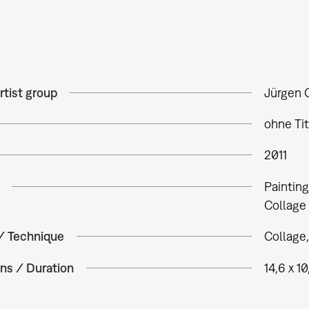
rtist group
Jürgen 
ohne Tit
2011
Paintin
Collage
 / Technique
Collage,
ns / Duration
14,6 x 1