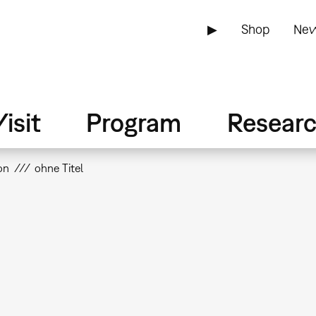
▶
Shop
New
isit
Program
Resear
on
ohne Titel