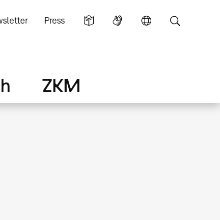
sletter
Press
ch
ZKM