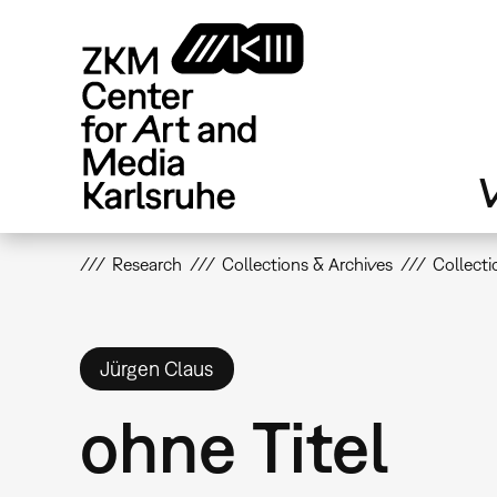
Skip
to
main
content
V
Research
Collections & Archives
Collecti
Jürgen Claus
ohne Titel