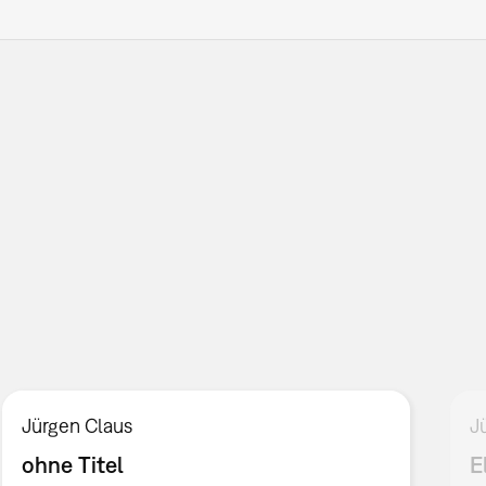
Jürgen Claus
J
ohne Titel
E