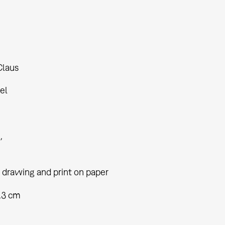
Claus
el
g
 drawing and print on paper
0,3 cm