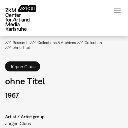
Skip
to
main
content
Research
Collections & Archives
Collection
ohne Titel
Jürgen Claus
ohne Titel
1967
Artist / Artist group
Jürgen Claus