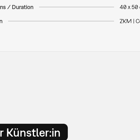
ns / Duration
40 x 50
n
ZKM | C
 Künstler:in