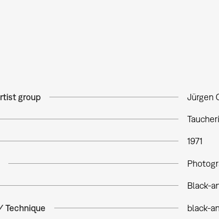
rtist group
Jürgen 
Taucheri
1971
Photogr
Black-a
 / Technique
black-a