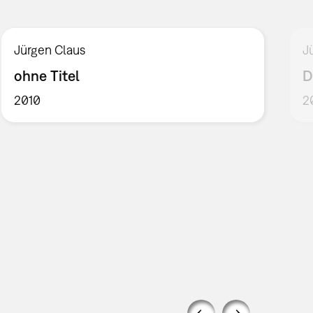
Jürgen Claus
J
ohne Titel
D
2010
2