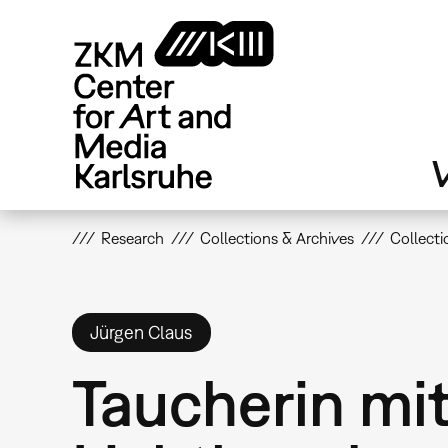
Skip
to
main
content
V
Research
Collections & Archives
Collecti
Jürgen Claus
Taucherin mi