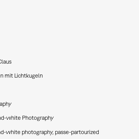
Claus
n mit Lichtkugeln
aphy
nd-white Photography
nd-white photography, passe-partourized