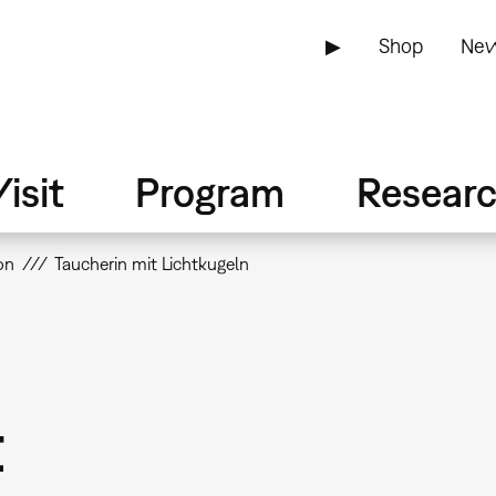
▶
Shop
New
isit
Program
Resear
on
Taucherin mit Lichtkugeln
t