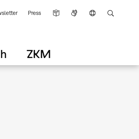
sletter
Press
ch
ZKM