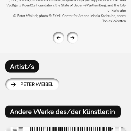
tripod, screen, dimensions variable, Acquired with the support of the Elke and
Wolfgang Kuentzle Foundation, the State of Baden-Württemberg, and the City
of Karlsruhe.
© Peter Weibel; photo © ZKM | Center for Art and Media Karlsruhe, photo:
Tobias Wootton
Artist/s
PETER WEIBEL
Andere Werke des/der Künstler:in