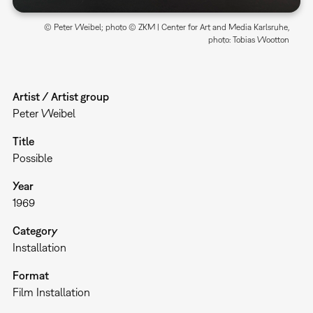
© Peter Weibel; photo © ZKM | Center for Art and Media Karlsruhe,
photo: Tobias Wootton
Artist / Artist group
Peter Weibel
Title
Possible
Year
1969
Category
Installation
Format
Film Installation