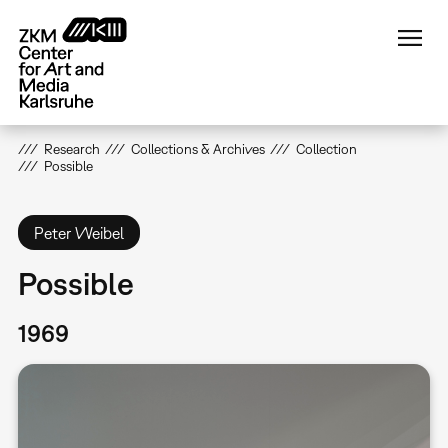
Skip
to
main
content
Research
Collections & Archives
Collection
Possible
Peter Weibel
Possible
1969