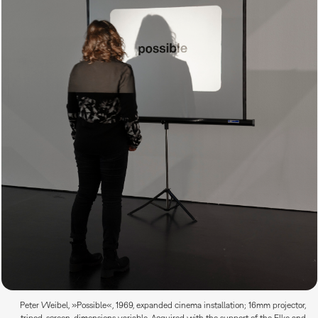
Peter Weibel, »Possible«, 1969, expanded cinema installation; 16mm projector,