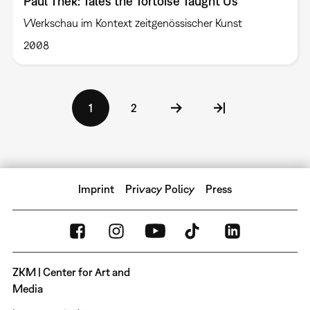
Paul Thek: Tales the Tortoise Taught Us
Werkschau im Kontext zeitgenössischer Kunst
2008
Pagination
Current
1
Page
2
page
Imprint
Privacy Policy
Press
ZKM | Center for Art and
Media