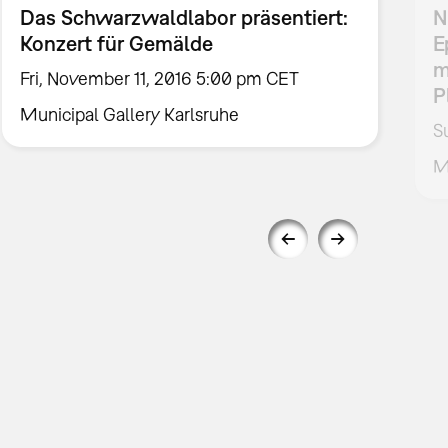
Das Schwarzwaldlabor präsentiert:
N
Konzert für Gemälde
E
m
Fri, November 11, 2016 5:00 pm CET
P
Municipal Gallery Karlsruhe
S
M