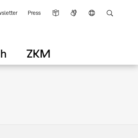
sletter
Press
ch
ZKM