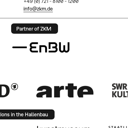
+49 (0) 721 - 8100 - 1200
info@zkm.de
Partner of ZKM
tions in the Hallenbau