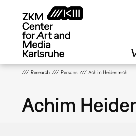
Skip
to
main
content
V
Research
Persons
Achim Heidenreich
Achim Heiden