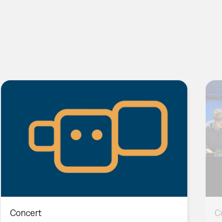
Concert
C