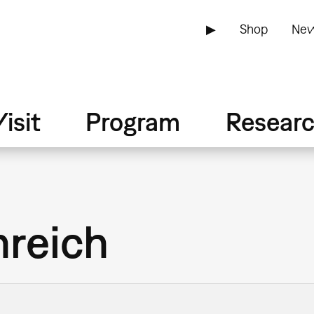
▶
Shop
New
isit
Program
Resear
reich