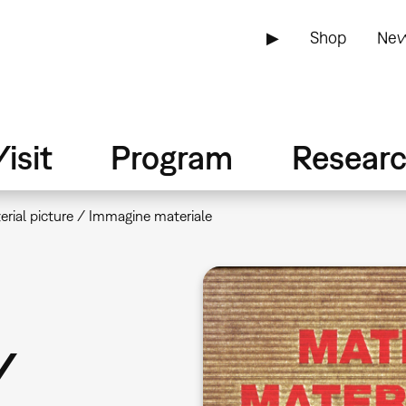
▶
Shop
New
isit
Program
Resear
erial picture / Immagine materiale
/