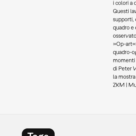
i colori a
Questi lav
supporti,
quadro e 
osservator
»Op-art«. 
quadro-og
momenti e
di Peter 
la mostra
ZKM | Mus