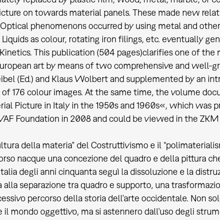
icture on towards material panels. These made new relat
 Optical phenomenons occurred by using metal and other r
Liquids as colour, rotating iron filings, etc. eventually g
 Kinetics. This publication (504 pages)clarifies one of t
uropean art by means of two comprehensive and well-grou
bel (Ed.) and Klaus Wolbert and supplemented by an intr
of 176 colour images. At the same time, the volume doc
ial Picture in Italy in the 1950s and 1960s«, which was p
 VAF Foundation in 2008 and could be viewed in the ZKM
ltura della materia” del Costruttivismo e il “polimaterialism
orso nacque una concezione del quadro e della pittura che
’Italia degli anni cinquanta seguì la dissoluzione e la dist
ra alla separazione tra quadro e supporto, una trasformaz
cessivo percorso della storia dell’arte occidentale. Non solo
e il mondo oggettivo, ma si astennero dall’uso degli strument