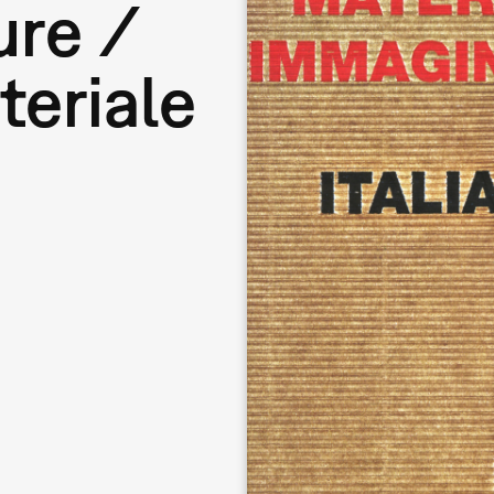
ure /
eriale