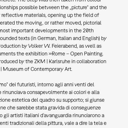
ionships possible between the „picture“ and the
eflective materials, opening up the field of
enerated the moving, or rather moved, pictorial
he most important developments in the 20th
nded texts (in German, Italian and English) by
oduction by Volker W. Feierabend, as well as
uments the exhibition »Rome – Open Painting.
roduced by the ZKM | Karlsruhe in collaboration
 | Museum of Contemporary Art.
o” dei futuristi, intorno agli anni venti del
 rinunciava consapevolmente ai colori e alla
ruzione estetica del quadro su supporto; si giunse
ione che sarebbe stata gravida di conseguenze
 gli artisti italiani d’avanguardia rinunciarono a
i tradizionali della pittura, vale a dire la tela e