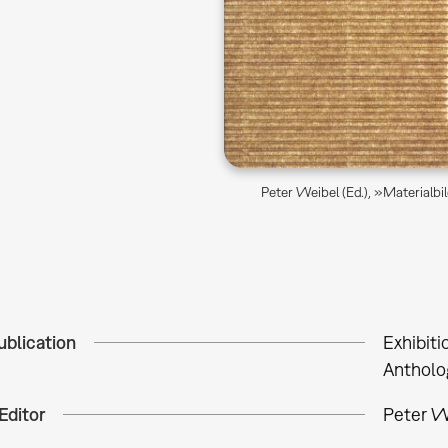
Peter Weibel (Ed.), »Materialbi
ublication
Exhibiti
Antholo
Editor
Peter We