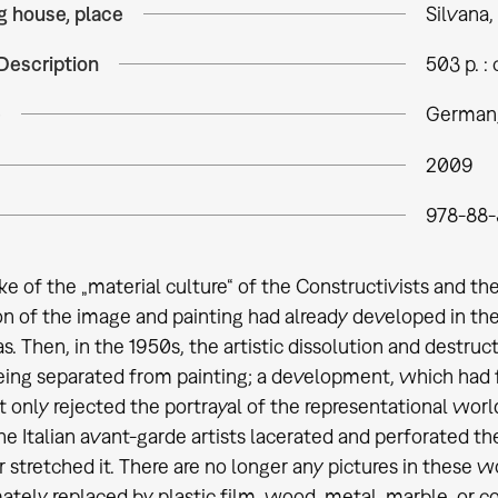
g house, place
Silvana,
Description
503 p. : c
e
German, 
2009
978-88-
ke of the „material culture“ of the Constructivists and the
n of the image and painting had already developed in the 
. Then, in the 1950s, the artistic dissolution and destruct
eing separated from painting; a development, which had f
t only rejected the portrayal of the representational world,
he Italian avant-garde artists lacerated and perforated th
r stretched it. There are no longer any pictures in these w
ately replaced by plastic film, wood, metal, marble, or 