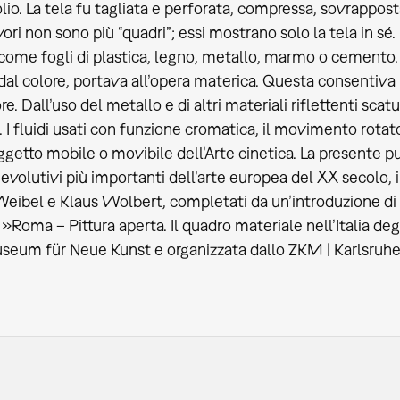
 olio. La tela fu tagliata e perforata, compressa, sovrapposta
ori non sono più “quadri”; essi mostrano solo la tela in sé. I
 come fogli di plastica, legno, metallo, marmo o cemento. S
dal colore, portava all’opera materica. Questa consentiva i
e. Dall’uso del metallo e di altri materiali riflettenti scat
I fluidi usati con funzione cromatica, il movimento rotator
getto mobile o movibile dell’Arte cinetica. La presente p
volutivi più importanti dell’arte europea del XX secolo, i
Weibel e Klaus Wolbert, completati da un’introduzione di
 »Roma – Pittura aperta. Il quadro materiale nell’Italia de
eum für Neue Kunst e organizzata dallo ZKM | Karlsruhe 