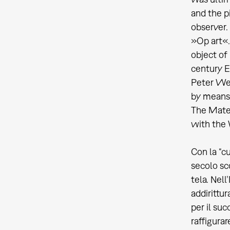
and the p
observer.
»Op art«. 
object of
century E
Peter Wei
by means 
The Mater
with the
Con la “cu
secolo sc
tela. Nell
addirittu
per il suc
raffigurar