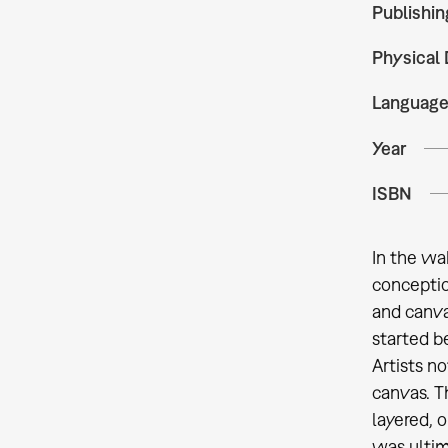
Publishin
Physical 
Languag
Year
ISBN
In the wa
conceptio
and canvas
started b
Artists no
canvas. T
layered, o
was ultim