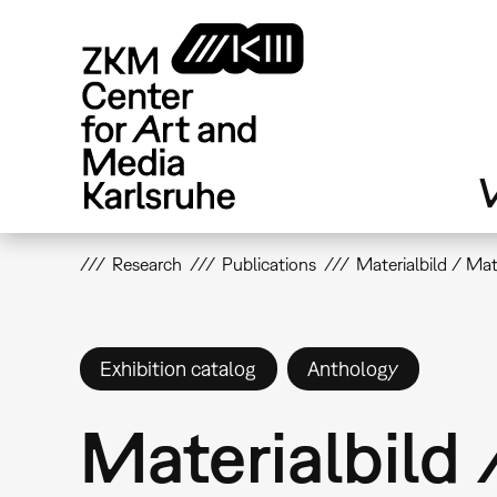
Skip
to
main
content
V
Research
Publications
Materialbild / Mat
Exhibition catalog
Anthology
Materialbild 