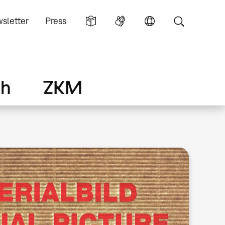
sletter
Press
ch
ZKM