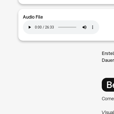
Audio File
Erste
Dauer
B
Cornel
Visua