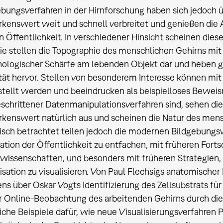
ebungsverfahren in der Hirnforschung haben sich jedoch
kenswert weit und schnell verbreitet und genießen die
n Öffentlichkeit. In verschiedener Hinsicht scheinen dies
 sie stellen die Topographie des menschlichen Gehirns mi
ologischer Schärfe am lebenden Objekt dar und heben gle
ität hervor. Stellen von besonderem Interesse können mi
stellt werden und beeindrucken als beispielloses Beweis
eschrittener Datenmanipulationsverfahren sind, sehen di
kenswert natürlich aus und scheinen die Natur des mensc
isch betrachtet teilen jedoch die modernen Bildgebungsv
ation der Öffentlichkeit zu entfachen, mit früheren Forts
wissenschaften, und besonders mit früheren Strategien, d
isation zu visualisieren. Von Paul Flechsigs anatomische
s über Oskar Vogts Identifizierung des Zellsubstrats für 
ur Online-Beobachtung des arbeitenden Gehirns durch die
iche Beispiele dafür, wie neue Visualisierungsverfahren 