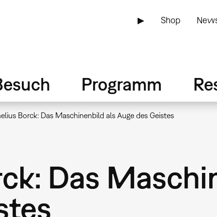
▶
Shop
News
Besuch
Programm
Re
elius Borck: Das Maschinenbild als Auge des Geistes
rck: Das Maschin
stes