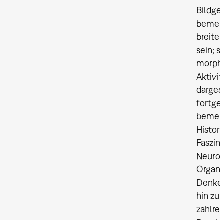
Bildg
bemer
breite
sein;
morph
Aktiv
darge
fortg
bemer
Histor
Faszin
Neuro
Organ
Denken
hin z
zahlre