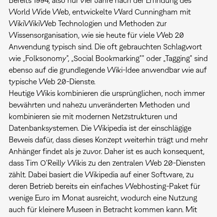
Bereits 1994, also nur vier Jahre nach der Erfindung des
World Wide Web, entwickelte Ward Cunningham mit
WikiWikiWeb Technologien und Methoden zur
Wissensorganisation, wie sie heute für viele Web 2.0
Anwendung typisch sind. Die oft gebrauchten Schlagwort
wie „Folksonomy", „Social Bookmarking"" oder „Tagging" sind
ebenso auf die grundlegende Wiki-Idee anwendbar wie auf
typische Web 2.0-Dienste.
Heutige Wikis kombinieren die ursprünglichen, noch immer
bewährten und nahezu unveränderten Methoden und
kombinieren sie mit modernen Netzstrukturen und
Datenbanksystemen. Die Wikipedia ist der einschlägige
Beweis dafür, dass dieses Konzept weiterhin trägt und mehr
Anhänger findet als je zuvor. Daher ist es auch konsequent,
dass Tim O'Reilly Wikis zu den zentralen Web 2.0-Diensten
zählt. Dabei basiert die Wikipedia auf einer Software, zu
deren Betrieb bereits ein einfaches Webhosting-Paket für
wenige Euro im Monat ausreicht, wodurch eine Nutzung
auch für kleinere Museen in Betracht kommen kann. Mit