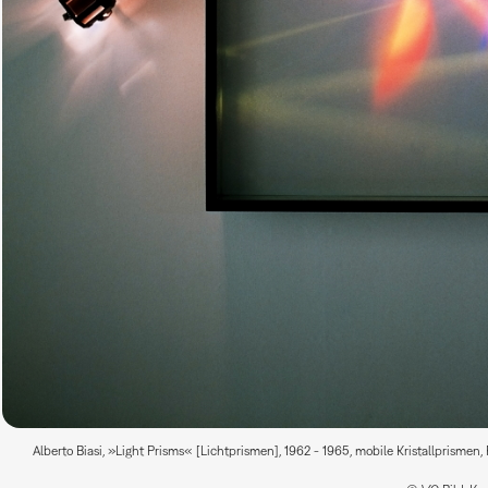
Alberto Biasi, »Light Prisms« [Lichtprismen], 1962 - 1965, mobile Kristallprismen, 