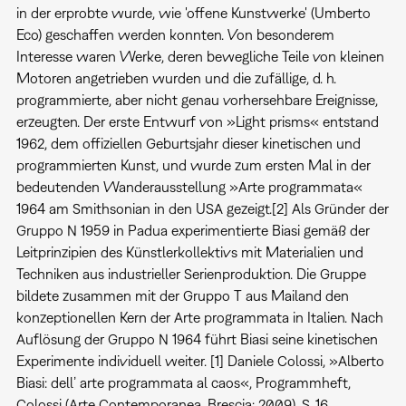
in der erprobte wurde, wie 'offene Kunstwerke' (Umberto
Eco) geschaffen werden konnten. Von besonderem
Interesse waren Werke, deren bewegliche Teile von kleinen
Motoren angetrieben wurden und die zufällige, d. h.
programmierte, aber nicht genau vorhersehbare Ereignisse,
erzeugten. Der erste Entwurf von »Light prisms« entstand
1962, dem offiziellen Geburtsjahr dieser kinetischen und
programmierten Kunst, und wurde zum ersten Mal in der
bedeutenden Wanderausstellung »Arte programmata«
1964 am Smithsonian in den USA gezeigt.[2] Als Gründer der
Gruppo N 1959 in Padua experimentierte Biasi gemäß der
Leitprinzipien des Künstlerkollektivs mit Materialien und
Techniken aus industrieller Serienproduktion. Die Gruppe
bildete zusammen mit der Gruppo T aus Mailand den
konzeptionellen Kern der Arte programmata in Italien. Nach
Auflösung der Gruppo N 1964 führt Biasi seine kinetischen
Experimente individuell weiter. [1] Daniele Colossi, »Alberto
Biasi: dell’ arte programmata al caos«, Programmheft,
Colossi (Arte Contemporanea, Brescia: 2009), S. 16.