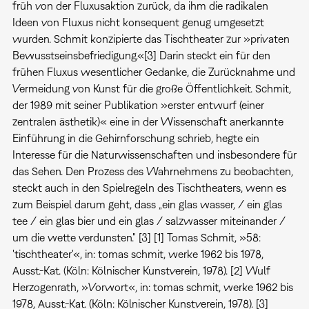
früh von der Fluxusaktion zurück, da ihm die radikalen
Ideen von Fluxus nicht konsequent genug umgesetzt
wurden. Schmit konzipierte das Tischtheater zur »privaten
Bewusstseinsbefriedigung.«[3] Darin steckt ein für den
frühen Fluxus wesentlicher Gedanke, die Zurücknahme und
Vermeidung von Kunst für die große Öffentlichkeit. Schmit,
der 1989 mit seiner Publikation »erster entwurf (einer
zentralen ästhetik)« eine in der Wissenschaft anerkannte
Einführung in die Gehirnforschung schrieb, hegte ein
Interesse für die Naturwissenschaften und insbesondere für
das Sehen. Den Prozess des Wahrnehmens zu beobachten,
steckt auch in den Spielregeln des Tischtheaters, wenn es
zum Beispiel darum geht, dass „ein glas wasser, / ein glas
tee / ein glas bier und ein glas / salzwasser miteinander /
um die wette verdunsten." [3] [1] Tomas Schmit, »58:
'tischtheater'«, in: tomas schmit, werke 1962 bis 1978,
Ausst.-Kat. (Köln: Kölnischer Kunstverein, 1978). [2] Wulf
Herzogenrath, »Vorwort«, in: tomas schmit, werke 1962 bis
1978, Ausst.-Kat. (Köln: Kölnischer Kunstverein, 1978). [3]