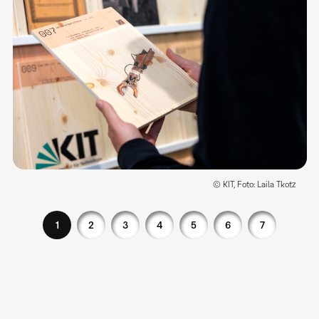
© KIT, Foto: Laila Tkotz
1
2
3
4
5
6
7