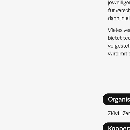
jeweilige
für versc
dann in 
Vieles ve
bietet te
vorgestel
wird mit 
Organis
ZKM | Ze
Kooper