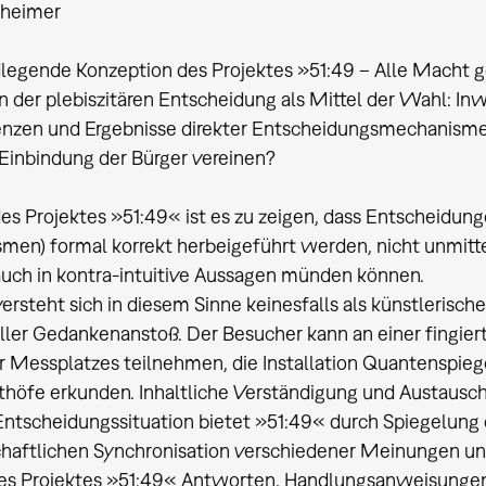
heimer
legende Konzeption des Projektes »51:49 – Alle Macht 
n der plebiszitären Entscheidung als Mittel der Wahl: Inw
nzen und Ergebnisse direkter Entscheidungsmechanisme
 Einbindung der Bürger vereinen?
des Projektes »51:49« ist es zu zeigen, dass Entscheidunge
en) formal korrekt herbeigeführt werden, nicht unmitt
uch in kontra-intuitive Aussagen münden können.
ersteht sich in diesem Sinne keinesfalls als künstlerische
ller Gedankenanstoß. Der Besucher kann an einer fingi
r Messplatzes teilnehmen, die Installation Quantenspiege
höfe erkunden. Inhaltliche Verständigung und Austausc
Entscheidungssituation bietet »51:49« durch Spiegelung 
aftlichen Synchronisation verschiedener Meinungen und 
des Projektes »51:49« Antworten, Handlungsanweisunge