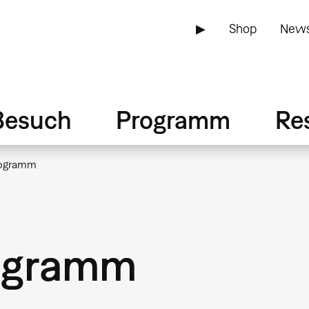
▶
Shop
News
Besuch
Programm
Re
rogramm
rogramm