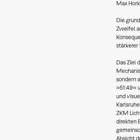
Max Hork
Die grund
Zweifel a
Konseque
stärkerer
Das Ziel 
Mechanism
sondern a
»51:49« v
und visue
Karlsruhe
ZKM Licht
direkten 
gemeinsch
Absicht 