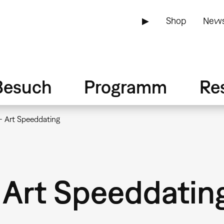
▶
Shop
News
Besuch
Programm
Re
 – Art Speeddating
– Art Speeddatin