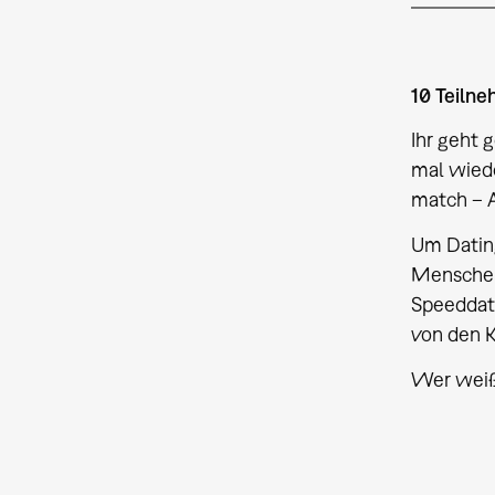
10 Teiln
Ihr geht 
mal wiede
match – A
Um Dating
Menschen 
Speeddati
von den K
Wer weiß,