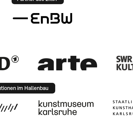
utionen im Hallenbau