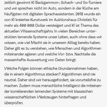
zeit­lich ­ge­winnt KI Backgammon-, Schach- und Go-Turniere
und wir sprechen ­nicht im Auto, sondern in der Küche am
häufigsten mit digita­len ­Sprachas­sis­ten­ten. 2018 wurde ein
von KI kreiertes Kunstwerk im Auk­ti­ons­haus Christie's für
mehr als 400 000 Dollar verstei­ger­t und KI ist Thema des
aktuellen Wissen­schaftsjahrs. In vielen ­Be­rei­chen unter­
stüt­zen lernende Systeme unser Leben, auch ohne dass wir
wissen, wie viel Macht sie in unserem Alltag bereits ha­ben.
Daher gilt es zu verstehen, wie Menschen und Algorith­men
­mi­tein­an­der agieren und welche Vor- bzw. Nachteile die
mas­sen­hafte Auswertung von Daten bringt.
Welche Folgen können ethische Grund­an­nah­men haben,
die in einem Al­go­rith­mus stecken? Algorith­men sind nie
neutral. Daher sind wir heraus­ge­for­dert, sie vorur­teils­frei zu
machen. Zudem muss ­mensch­li­che Intel­li­genz die mitein­an­
der korre­li­e­ren­den lernen­den ­Sys­teme mit klassi­schen
wissen­schaft­li­chen Werkzeu­gen hin­ter­fra­gen und
überprüfen.