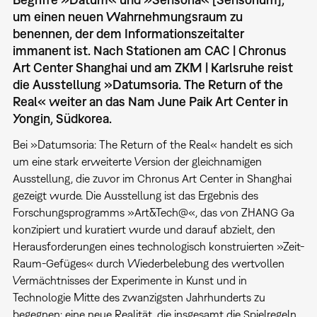
um einen neuen Wahrnehmungsraum zu
benennen, der dem Informationszeitalter
immanent ist. Nach Stationen am CAC | Chronus
Art Center Shanghai und am ZKM | Karlsruhe reist
die Ausstellung »Datumsoria. The Return of the
Real« weiter an das Nam June Paik Art Center in
Yongin, Südkorea.
Bei »Datumsoria: The Return of the Real« handelt es sich
um eine stark erweiterte Version der gleichnamigen
Ausstellung, die zuvor im Chronus Art Center in Shanghai
gezeigt wurde. Die Ausstellung ist das Ergebnis des
Forschungsprogramms »Art&Tech@«, das von ZHANG Ga
konzipiert und kuratiert wurde und darauf abzielt, den
Herausforderungen eines technologisch konstruierten »Zeit-
Raum-Gefüges« durch Wiederbelebung des wertvollen
Vermächtnisses der Experimente in Kunst und in
Technologie Mitte des zwanzigsten Jahrhunderts zu
begegnen: eine neue Realität, die insgesamt die Spielregeln