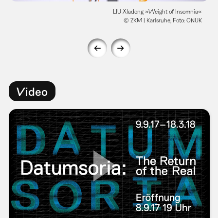
LIU XIadong »Weight of Insomnia«
© ZKM | Karlsruhe, Foto: ONUK
Video