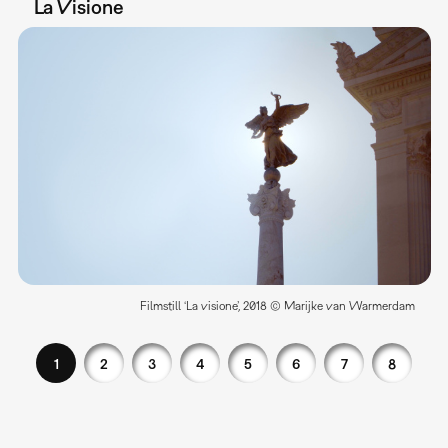
La Visione
Filmstill ‘La visione’, 2018 © Marijke van Warmerdam
1
2
3
4
5
6
7
8