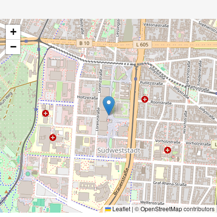
+
−
Leaflet
|
©
OpenStreetMap
contributors