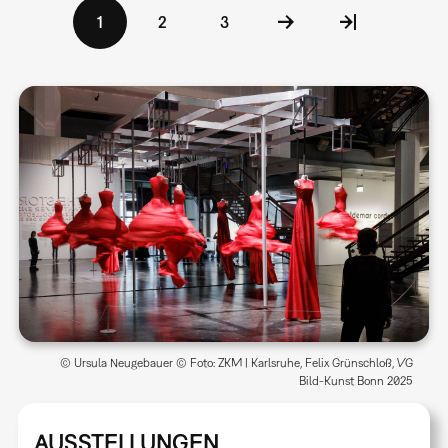
Seitennummerierung
Aktuelle
1
Seite
2
Seite
3
Seite
© Ursula Neugebauer © Foto: ZKM | Karlsruhe, Felix Grünschloß, VG
Bild-Kunst Bonn 2025
AUSSTELLUNGEN