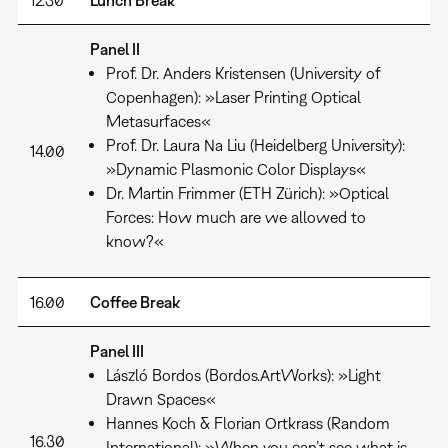
12.30
Lunch Break
Panel II
Prof. Dr. Anders Kristensen (University of
Copenhagen): »Laser Printing Optical
Metasurfaces«
Prof. Dr. Laura Na Liu (Heidelberg University):
14.00
»Dynamic Plasmonic Color Displays«
Dr. Martin Frimmer (ETH Zürich): »Optical
Forces: How much are we allowed to
know?«
16.00
Coffee Break
Panel III
László Bordos (Bordos.ArtWorks): »Light
Drawn Spaces«
Hannes Koch & Florian Ortkrass (Random
16.30
International): »When you can’t see what is