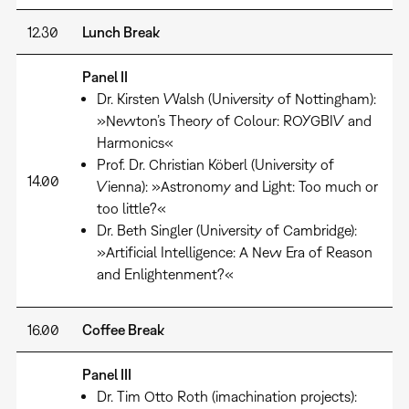
12.30
Lunch Break
Panel II
Dr. Kirsten Walsh (University of Nottingham):
»Newton’s Theory of Colour: ROYGBIV and
Harmonics«
Prof. Dr. Christian Köberl (University of
14.00
Vienna): »Astronomy and Light: Too much or
too little?«
Dr. Beth Singler (University of Cambridge):
»Artificial Intelligence: A New Era of Reason
and Enlightenment?«
16.00
Coffee Break
Panel III
Dr. Tim Otto Roth (imachination projects):