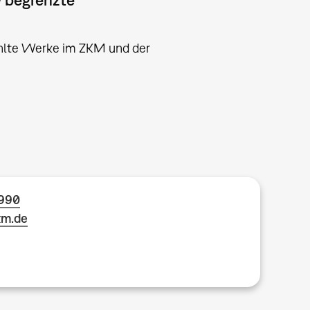
hlte Werke im ZKM und der
1990
km.de