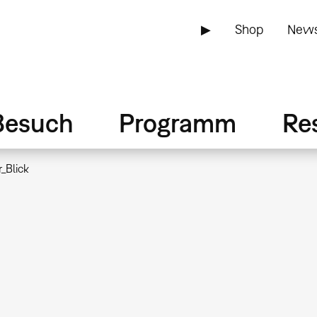
▶
Shop
News
Besuch
Programm
Re
_Blick