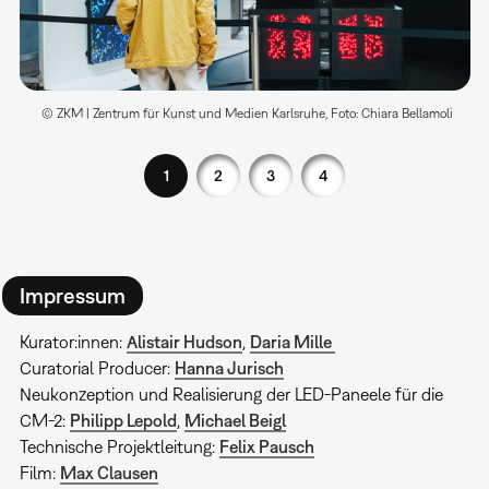
© ZKM | Zentrum für Kunst und Medien Karlsruhe, Foto: Chiara Bellamoli
1
2
3
4
Impressum
Kurator:innen:
Alistair Hudson
,
Daria Mille
Curatorial Producer:
Hanna Jurisch
Neukonzeption und Realisierung der LED-Paneele für die
CM-2:
Philipp Lepold
,
Michael Beigl
Technische Projektleitung:
Felix Pausch
Film:
Max Clausen