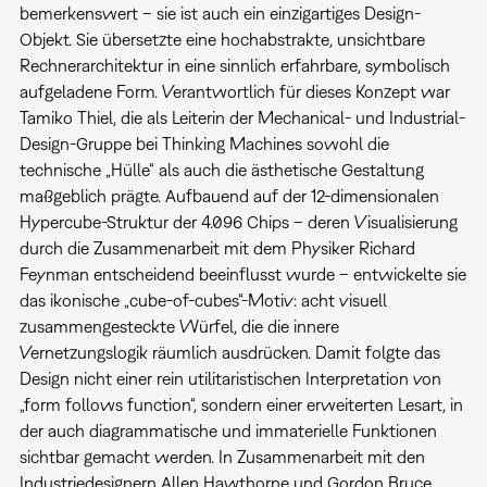
bemerkenswert – sie ist auch ein einzigartiges Design-
Objekt. Sie übersetzte eine hochabstrakte, unsichtbare
Rechnerarchitektur in eine sinnlich erfahrbare, symbolisch
aufgeladene Form. Verantwortlich für dieses Konzept war
Tamiko Thiel, die als Leiterin der Mechanical- und Industrial-
Design-Gruppe bei Thinking Machines sowohl die
technische „Hülle“ als auch die ästhetische Gestaltung
maßgeblich prägte. Aufbauend auf der 12-dimensionalen
Hypercube-Struktur der 4.096 Chips – deren Visualisierung
durch die Zusammenarbeit mit dem Physiker Richard
Feynman entscheidend beeinflusst wurde – entwickelte sie
das ikonische „cube-of-cubes“-Motiv: acht visuell
zusammengesteckte Würfel, die die innere
Vernetzungslogik räumlich ausdrücken. Damit folgte das
Design nicht einer rein utilitaristischen Interpretation von
„form follows function“, sondern einer erweiterten Lesart, in
der auch diagrammatische und immaterielle Funktionen
sichtbar gemacht werden. In Zusammenarbeit mit den
Industriedesignern Allen Hawthorne und Gordon Bruce