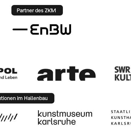
Partner des ZKM
utionen im Hallenbau