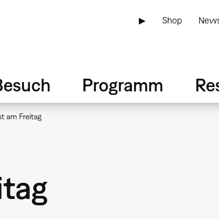
▶
Shop
News
Besuch
Programm
Re
t am Freitag
itag