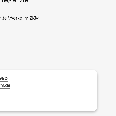
hlte Werke im ZKM.
1990
km.de