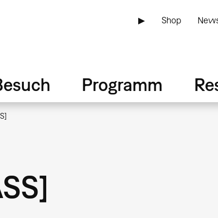
▶
Shop
News
Besuch
Programm
Re
S]
SS]