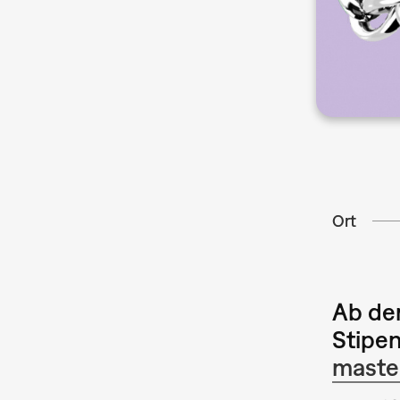
Ort
Ab de
Stipe
maste