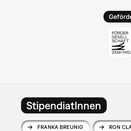
Geförde
StipendiatInnen
FRANKA BREUNIG
RON CL