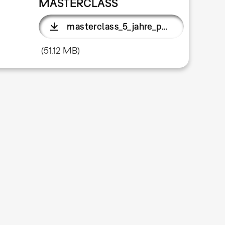
MASTERCLASS
masterclass_5_jahre_publikation_online.pdf
(51.12 MB)