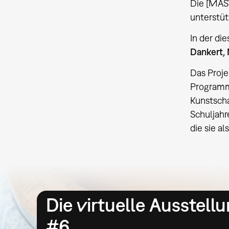
Die [MAS
unterstüt
In der di
Dankert, 
Das Proje
Programm 
Kunstsch
Schuljahr
die sie a
Die virtuelle Ausstel
#6