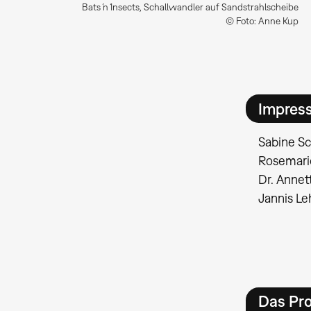
Bats ́n ́Insects, Schallwandler auf Sandstrahlscheibe
© Foto: Anne Kup
Impres
Sabine Sc
Rosemarie
Dr. Annet
Jannis L
Das Pro