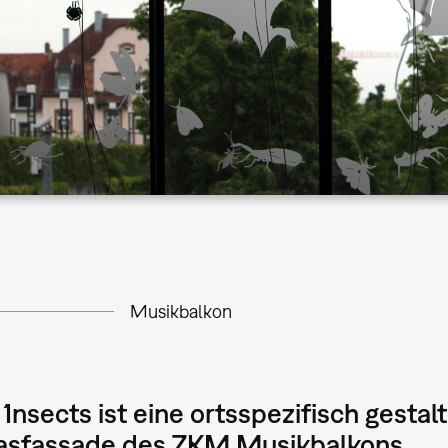
Musikbalkon
n ́Insects ist eine ortsspezifisch gestal
lasfassade des ZKM Musikbalkons.