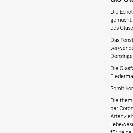
Die Echol
gemacht. 
des Glase
Das Fenst
verwende
Denzinger
Die Glasf
Fledermau
Somit ko
Die thema
der Coron
Artenviel
Lebewesen
für beid