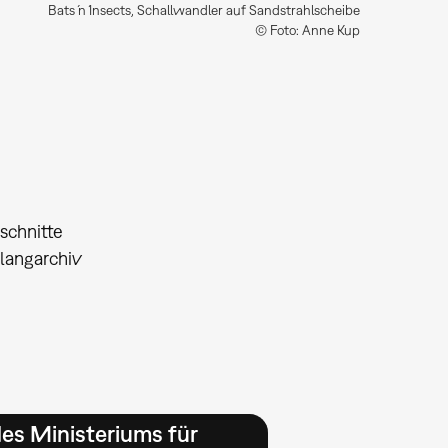
Bats ́n ́Insects, Schallwandler auf Sandstrahlscheibe
© Foto: Anne Kup
schnitte
Klangarchiv
es Ministeriums für