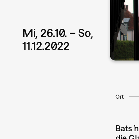
Mi, 26.10. – So,
11.12.2022
Ort
Bats ́
die G