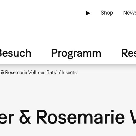
▶
Shop
News
Besuch
Programm
Re
r & Rosemarie Vollmer. Bats´n´Insects
er & Rosemarie 