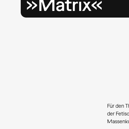
»Matrix«
Für den T
der Fetis
Massenkul