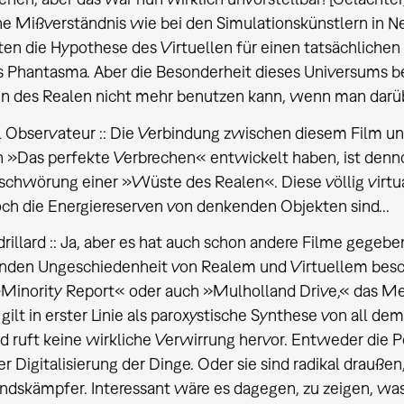
he Mißverständnis wie bei den Simulationskünstlern in N
ten die Hypothese des Virtuellen für einen tatsächlichen
s Phantasma. Aber die Besonderheit dieses Universums b
n des Realen nicht mehr benutzen kann, wenn man darüb
 Observateur :: Die Verbindung zwischen diesem Film un
in »Das perfekte Verbrechen« entwickelt haben, ist denn
chwörung einer »Wüste des Realen«. Diese völlig virtu
och die Energiereserven von denkenden Objekten sind...
rillard :: Ja, aber es hat auch schon andere Filme gegeben
den Ungeschiedenheit von Realem und Virtuellem besch
Minority Report« oder auch »Mulholland Drive,« das Me
ilt in erster Linie als paroxystische Synthese von all dem. 
d ruft keine wirkliche Verwirrung hervor. Entweder die Pe
er Digitalisierung der Dinge. Oder sie sind radikal draußen
dskämpfer. Interessant wäre es dagegen, zu zeigen, was