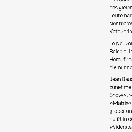
das gleic
Leute hal
sichtbare
Kategorie
Le Nouvel
Beispiel 
Heraufbes
die nur n
Jean Baud
zunehmen
Show«, »
»Matrix« g
grober un
heißt in d
Widerstan