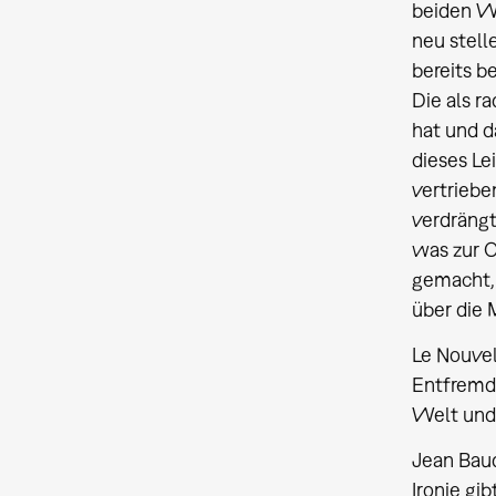
beiden We
neu stell
bereits be
Die als r
hat und d
dieses Le
vertriebe
verdrängt
was zur O
gemacht, 
über die 
Le Nouvel
Entfremdun
Welt und 
Jean Baud
Ironie gi