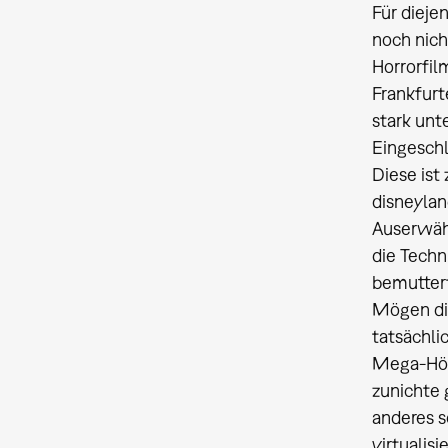
Für dieje
noch nich
Horrorfil
Frankfurt
stark unt
Eingeschl
Diese ist
disneylan
Auserwähl
die Techn
bemuttert.
Mögen die
tatsächli
Mega-Höhl
zunichte 
anderes s
virtualis