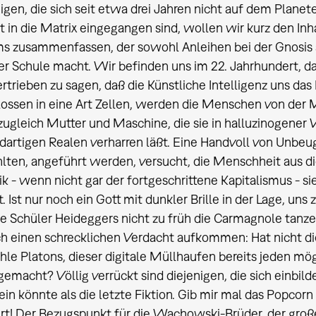
nigen, die sich seit etwa drei Jahren nicht auf dem Plan
t in die Matrix eingegangen sind, wollen wir kurz den In
ms zusammenfassen, der sowohl Anleihen bei der Gnosis al
er Schule macht. Wir befinden uns im 22. Jahrhundert, das 
ertrieben zu sagen, daß die Künstliche Intelligenz uns d
ossen in eine Art Zellen, werden die Menschen von der M
 zugleich Mutter und Maschine, die sie in halluzinogener W
dartigen Realen verharren läßt. Eine Handvoll von Unbe
ten, angeführt werden, versucht, die Menschheit aus di
ik - wenn nicht gar der fortgeschrittene Kapitalismus - s
 Ist nur noch ein Gott mit dunkler Brille in der Lage, uns 
 Schüler Heideggers nicht zu früh die Carmagnole tanzen
ch einen schrecklichen Verdacht aufkommen: Hat nicht di
e Platons, dieser digitale Müllhaufen bereits jeden mög
gemacht? Völlig verrückt sind diejenigen, die sich einbi
ein könnte als die letzte Fiktion. Gib mir mal das Popcorn 
iert! Der Bezugspunkt für die Wachowski-Brüder, der gr