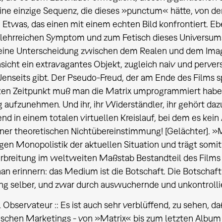
ine einzige Sequenz, die dieses »punctum« hätte, von de
Etwas, das einen mit einem echten Bild konfrontiert. E
lehrreichen Symptom und zum Fetisch dieses Universums
ine Unterscheidung zwischen dem Realen und dem Imagin
nsicht ein extravagantes Objekt, zugleich naiv und perver
Jenseits gibt. Der Pseudo-Freud, der am Ende des Films sp
en Zeitpunkt muß man die Matrix umprogrammiert haben
 aufzunehmen. Und ihr, ihr Widerständler, ihr gehört daz
nd in einem totalen virtuellen Kreislauf, bei dem es kein 
iner theoretischen Nichtübereinstimmung! [Gelächter]. »Ma
gen Monopolistik der aktuellen Situation und trägt somit 
Verbreitung im weltweiten Maßstab Bestandteil des Films
n erinnern: das Medium ist die Botschaft. Die Botschaft
ng selber, und zwar durch auswuchernde und unkontrolli
 Observateur :: Es ist auch sehr verblüffend, zu sehen, da
schen Marketings - von »Matrix« bis zum letzten Album 