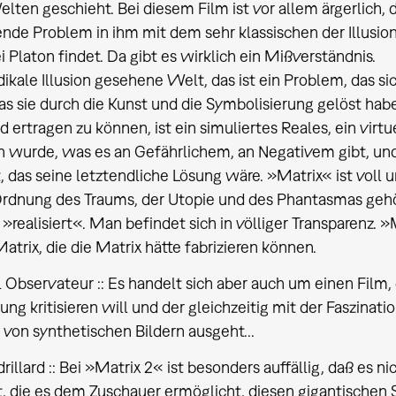
lten geschieht. Bei diesem Film ist vor allem ärgerlich, 
ende Problem in ihm mit dem sehr klassischen der Illusio
i Platon findet. Da gibt es wirklich ein Mißverständnis.
adikale Illusion gesehene Welt, das ist ein Problem, das si
as sie durch die Kunst und die Symbolisierung gelöst ha
id ertragen zu können, ist ein simuliertes Reales, ein vir
n wurde, was es an Gefährlichem, an Negativem gibt, un
, das seine letztendliche Lösung wäre. »Matrix« ist voll
rdnung des Traums, der Utopie und des Phantasmas gehör
»realisiert«. Man befindet sich in völliger Transparenz. »
Matrix, die die Matrix hätte fabrizieren können.
 Observateur :: Es handelt sich aber auch um einen Film, 
g kritisieren will und der gleichzeitig mit der Faszination
von synthetischen Bildern ausgeht...
rillard :: Bei »Matrix 2« ist besonders auffällig, daß es 
bt, die es dem Zuschauer ermöglicht, diesen gigantischen 