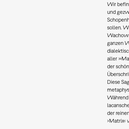
Wir befin
und gezw
Schopenh
sollen. W
Wachowski
ganzen W
dialektis
aller »Ma
der schön
Überschri
Diese Sa
metaphysi
Während d
lacansche
der reine
›Matrix‹ 