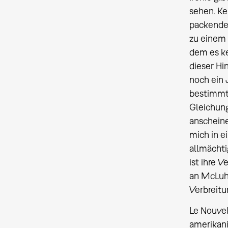
sehen. Ke
packende 
zu einem 
dem es ke
dieser Hi
noch ein 
bestimmt
Gleichung
anscheine
mich in e
allmächti
ist ihre 
an McLuha
Verbreitu
Le Nouvel
amerikani