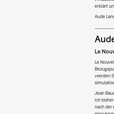
erklärt u
Aude Lan
_________
Aude
Le Nouv
Le Nouvel
Bezugspun
werden Si
simulatio
Jean Baud
ich bishe
nach der
einzubezi