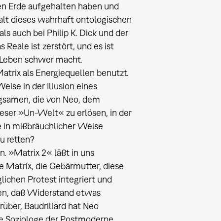
eten Erde aufgehalten haben und
halt dieses wahrhaft ontologischen
s auch bei Philip K. Dick und der
Reale ist zerstört, und es ist
as Leben schwer macht.
atrix als Energiequellen benutzt.
eise in der Illusion eines
ugsamen, die von Neo, dem
eser »Un-Welt« zu erlösen, in der
ie in mißbräuchlicher Weise
zu retten?
. »Matrix 2« läßt in uns
e Matrix, die Gebärmutter, diese
lichen Protest integriert und
lden, daß Widerstand etwas
rüber, Baudrillard hat Neo
oße Soziologe der Postmoderne