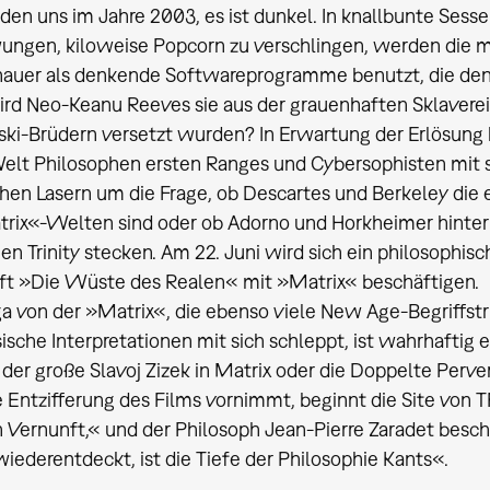
den uns im Jahre 2003, es ist dunkel. In knallbunte Ses
ungen, kiloweise Popcorn zu verschlingen, werden die 
auer als denkende Softwareprogramme benutzt, die de
ird Neo-Keanu Reeves sie aus der grauenhaften Sklaverei 
-Brüdern versetzt wurden? In Erwartung der Erlösung k
elt Philosophen ersten Ranges und Cybersophisten mit
chen Lasern um die Frage, ob Descartes und Berkeley die
trix«-Welten sind oder ob Adorno und Horkheimer hinter
en Trinity stecken. Am 22. Juni wird sich ein philosophisc
ft »Die Wüste des Realen« mit »Matrix« beschäftigen.
ga von der »Matrix«, die ebenso viele New Age-Begriff
sche Interpretationen mit sich schleppt, ist wahrhaftig 
er große Slavoj Zizek in Matrix oder die Doppelte Perver
 Entzifferung des Films vornimmt, beginnt die Site von TF
n Vernunft,« und der Philosoph Jean-Pierre Zaradet besc
wiederentdeckt, ist die Tiefe der Philosophie Kants«.