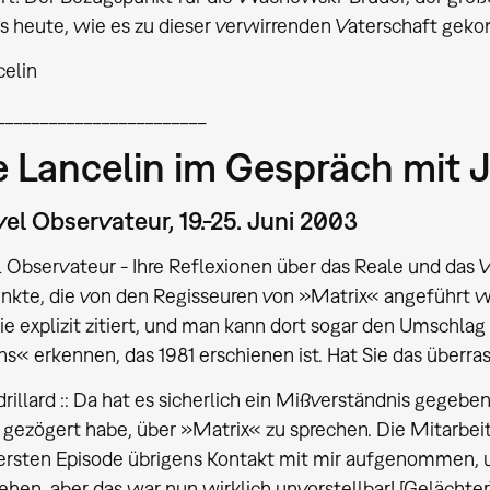
ns heute, wie es zu dieser verwirrenden Vaterschaft gek
celin
________________________
 Lancelin im Gespräch mit J
el Observateur, 19.-25. Juni 2003
 Observateur - Ihre Reflexionen über das Reale und das Vi
kte, die von den Regisseuren von »Matrix« angeführt we
e explizit zitiert, und man kann dort sogar den Umschlag
ns« erkennen, das 1981 erschienen ist. Hat Sie das überra
rillard :: Da hat es sicherlich ein Mißverständnis gegebe
r gezögert habe, über »Matrix« zu sprechen. Die Mitarb
 ersten Episode übrigens Kontakt mit mir aufgenommen, 
ehen, aber das war nun wirklich unvorstellbar! [Gelächte