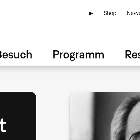
▶
Shop
News
Besuch
Programm
Re
t