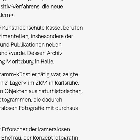
sitiv-Verfahrens, die neue
dern«.
ie Kunsthochschule Kassel berufen
rimentellen, insbesondere der
und Publikationen neben
land wurde. Dessen Archiv
g Moritzburg in Halle.
gramm-Künstler tätig war, zeigte
iz’ Lager« im ZKM in Karlsruhe.
n Objekten aus naturhistorischen,
Fotogrammen, die dadurch
ralosen Fotografie mit durchaus
r Erforscher der kameralosen
r Ehefrau, der Konzeptfotografin