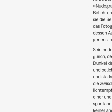
»Nudogra
Belichtun
sie die S
das Fotog
dessen A
generis i
Sein bede
gleich, d
Dunkel de
und belic
und stark
die zwisc
lichtempf
einer une
spontanen
keiner an