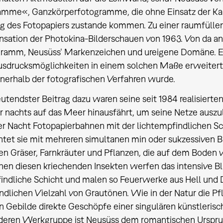
mme«, Ganzkörperfotogramme, die ohne Einsatz der Kame
g des Fotopapiers zustande kommen. Zu einer raumfüllend
ensation der Photokina-Bilderschauen von 1963. Von da an
ramm, Neusüss’ Markenzeichen und ureigene Domäne. Ein
usdrucksmöglichkeiten in einem solchen Maße erweitert
nnerhalb der fotografischen Verfahren wurde.
utendster Beitrag dazu waren seine seit 1984 realisierte
er nachts auf das Meer hinausfährt, um seine Netze auszul
r Nacht Fotopapierbahnen mit der lichtempfindlichen Sc
htet sie mit mehreren simultanen min oder sukzessiven Bl
en Gräser, Farnkräuter und Pflanzen, die auf dem Boden 
hen diesen kriechenden Insekten werfen das intensive Bli
indliche Schicht und malen so Feuerwerke aus Hell und
ndlichen Vielzahl von Grautönen. Wie in der Natur die Pf
 Gebilde direkte Geschöpfe einer singulären künstlerisc
deren Werkgruppe ist Neusüss dem romantischen Ursprung 