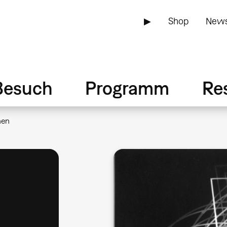
▶
Shop
News
Besuch
Programm
Re
nen
e