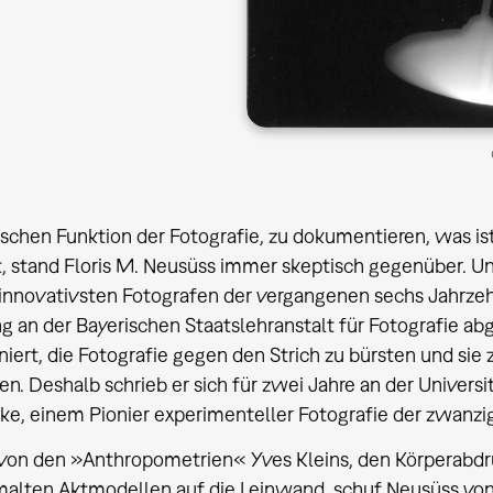
ischen Funktion der Fotografie, zu dokumentieren, was ist
, stand Floris M. Neusüss immer skeptisch gegenüber. Un
 innovativsten Fotografen der vergangenen sechs Jahrze
g an der Bayerischen Staatslehranstalt für Fotografie ab
iniert, die Fotografie gegen den Strich zu bürsten und sie
en. Deshalb schrieb er sich für zwei Jahre an der Universit
ke, einem Pionier experimenteller Fotografie der zwanzige
t von den »Anthropometrien« Yves Kleins, den Körperabdr
alten Aktmodellen auf die Leinwand, schuf Neusüss von