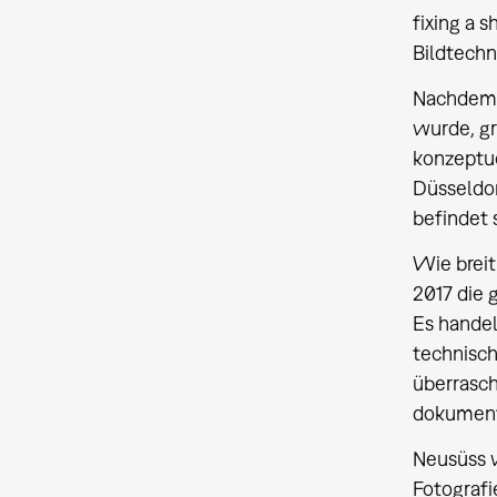
fixing a 
Bildtechn
Nachdem e
wurde, gr
konzeptu
Düsseldor
befindet 
Wie breit
2017 die 
Es handel
technisc
überrasch
dokument
Neusüss w
Fotografi