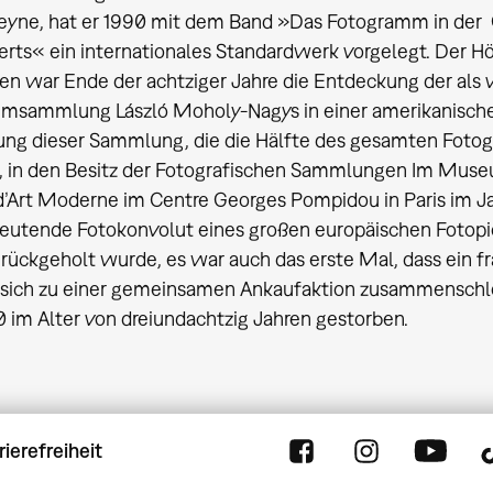
eyne, hat er 1990 mit dem Band »Das Fotogramm in der 
rts« ein internationales Standardwerk vorgelegt. Der 
n war Ende der achtziger Jahre die Entdeckung der als 
msammlung László Moholy-Nagys in einer amerikanischen
ung dieser Sammlung, die die Hälfte des gesamten Fo
, in den Besitz der Fotografischen Sammlungen Im Mu
d’Art Moderne im Centre Georges Pompidou in Paris im Ja
eutende Fotokonvolut eines großen europäischen Fotopio
rückgeholt wurde, es war auch das erste Mal, dass ein f
ich zu einer gemeinsamen Ankaufaktion zusammenschloss
0 im Alter von dreiundachtzig Jahren gestorben.
rierefreiheit