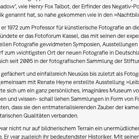
shadow“, wie Henry Fox Talbot, der Erfinder des Negativ-Po
ik genannt hat, so nahe gekommen wie in den »Nachtbil
r 1972 zum Professor für künstlerische Fotografie an d
ündete er das Fotoforum Kassel, das mit seinen der expe
ellen Fotografie gewidmeten Symposien, Ausstellungen 
f zum wichtigsten Ort der neuen Fotografie in Deutsch
sich seit 2005 in der fotografischen Sammlung der Stiftun
 gefächert und einfallsreich Neusüss bis zuletzt als Foto
gemeinsam mit Renate Heyne erstellte Ausstellung »Leibn
te sich um ein ganz persönliches, imaginäres Museum vo
hen und wissen- schal! liehen Sammlungen in Form von 
ten, dass sie den entmaterialisierenden Zauber der kame
arischen Qualitäten verbanden.
ar nicht nur auf bildnerischem Terrain ein unermüdliche
e. Er war zugleich ihr bedeutendster Historiker. Mit seine