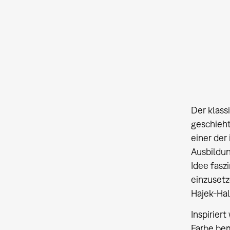
Der klass
geschieht
einer der
Ausbildun
Idee fasz
einzusetz
Hajek-Hal
Inspirier
Farbe bem