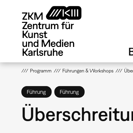
Direkt
zum
Inhalt
Programm
Führungen & Workshops
Übe
Führung
Führung
Überschreitu