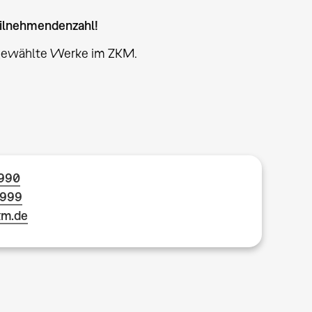
eilnehmendenzahl!
sgewählte Werke im ZKM.
1990
1999
km.de