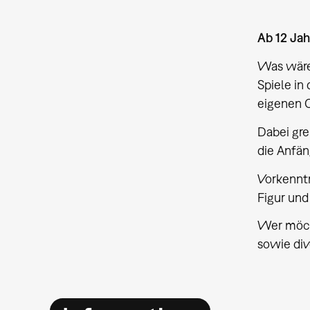
Ab 12 Ja
Was wären
Spiele in
eigenen C
Dabei gre
die Anfän
Vorkenntn
Figur und
Wer möcht
sowie div