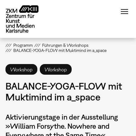
Direkt
zum
Inhalt
Programm
Führungen & Workshops
BALANCE-YOGA-FLOW mit Muktimind im a_space
Workshop
Workshop
BALANCE-YOGA-FLOW mit
Muktimind im a_space
Aktivierungstage in der Ausstellung
»William Forsythe. Nowhere and
Everywhere at the Same Time«