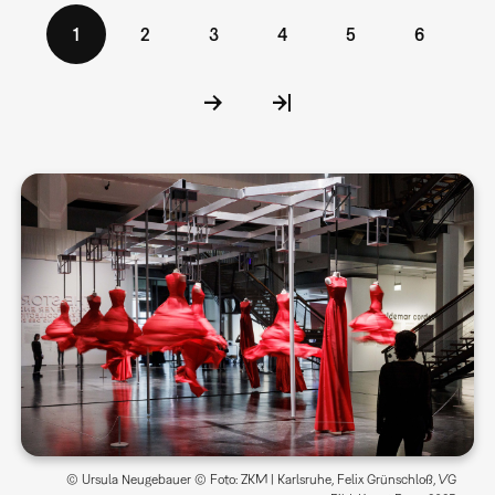
Seitennummerierung
Aktuelle
1
Seite
2
Seite
3
Seite
4
Seite
5
Seite
6
Seite
© Ursula Neugebauer © Foto: ZKM | Karlsruhe, Felix Grünschloß, VG