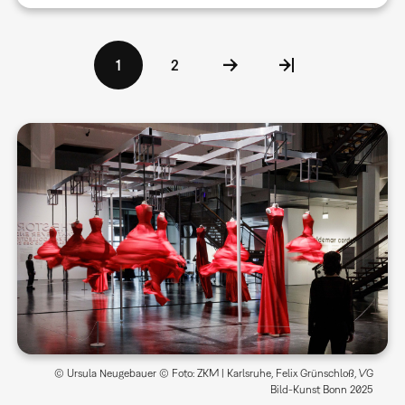
Seitennummerierung
Aktuelle
1
Seite
2
Seite
© Ursula Neugebauer © Foto: ZKM | Karlsruhe, Felix Grünschloß, VG
Bild-Kunst Bonn 2025