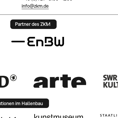
info@zkm.de
Partner des ZKM
utionen im Hallenbau