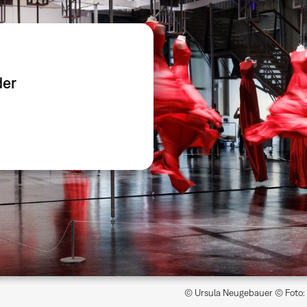
der
© Ursula Neugebauer © Foto: 