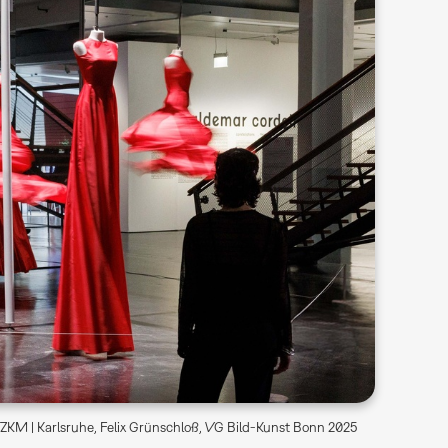
ZKM | Karlsruhe, Felix Grünschloß, VG Bild-Kunst Bonn 2025