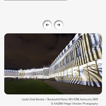
László Zsolt Bordos / Bordos.ArtWorks: REVERB, Karlsruhe 2015
© KA300/Helge Worden Photography