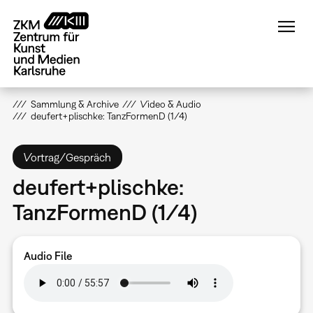
Direkt
zum
Inhalt
Sammlung & Archive
Video & Audio
deufert+plischke: TanzFormenD (1/4)
Vortrag/Gespräch
deufert+plischke:
TanzFormenD (1/4)
Audio File