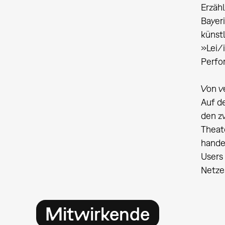
Erzäh
Bayer
künst
»Lei/
Perfo
Von v
Auf d
den z
Theat
hande
Users 
Netze
Mitwirkende