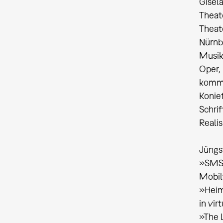
Gisel
Theat
Theat
Nürnb
Musikt
Oper,
komme
Koniet
Schri
Reali
Jüngs
»SMSe
Mobil
»Heim
in vir
»The 