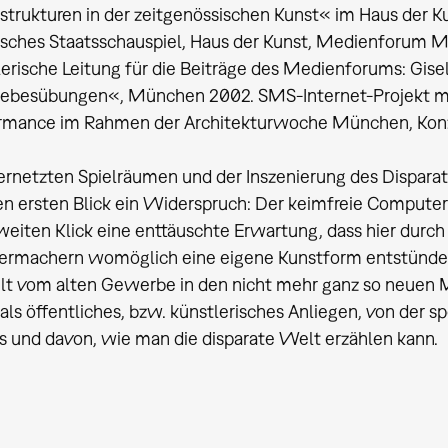
lstrukturen in der zeitgenössischen Kunst« im Haus der 
isches Staatsschauspiel, Haus der Kunst, Medienforum M
lerische Leitung für die Beiträge des Medienforums: Gise
iebesübungen«, München 2002. SMS-Internet-Projekt mit
rmance im Rahmen der Architekturwoche München, Konze
ernetzten Spielräumen und der Inszenierung des Disparat
en ersten Blick ein Widerspruch: Der keimfreie Computer 
weiten Klick eine enttäuschte Erwartung, dass hier durc
ermachern womöglich eine eigene Kunstform entstünde. ba
lt vom alten Gewerbe in den nicht mehr ganz so neuen 
als öffentliches, bzw. künstlerisches Anliegen, von der 
s und davon, wie man die disparate Welt erzählen kann.