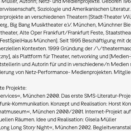
a Müller, Autorin; Netz- und Medienprojekte. Geboren 196
erwissenschaft, Soziologie und Amerikanischen Literatur
erprojekte an verschiedenen Theatern [Stadt-Theater W
erg, Big Bang Musiktheater e.V. München, Münchner Bien
heater, Alte Oper Frankfurt/Frankfurt Feste, Staatstheat
 FestSpielHaus München]. Seit 1995 Beschäftigung mit de
rziellen Kontexten. 1999 Gründung der /\/theatermas
zny], als Plattform für Theater, networking und [Medien-]
ftstellerin und Autorin für und in verschiedene/n Medie
sierung von Netz-Performance- Medienprojekten. Mitgl
te Projekte:
rvices«, München 2000. Das erste SMS-Literatur-Projek
funk-Kommunikation. Konzept und Realisation: Horst Kon
atmuseum«, München 2000/2001. Internet-Projekt auf
tuellen Räumen. Idee und Realisation: Gisela Müller
Long Long Story Night«, München 2002. Begleitveranstalt