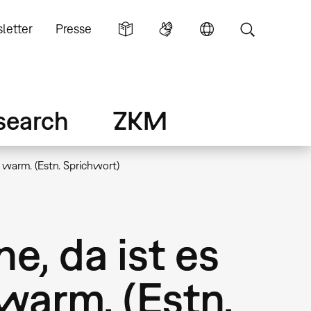
letter
Presse
search
ZKM
s warm. (Estn. Sprichwort)
e, da ist es
 warm. (Estn.