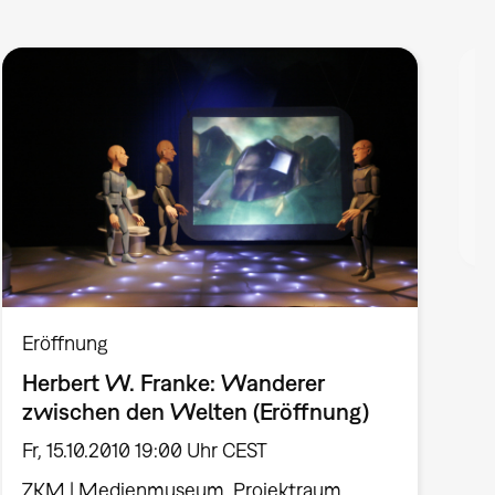
V
H
m
S
V
Eröffnung
Herbert W. Franke: Wanderer
zwischen den Welten (Eröffnung)
Fr, 15.10.2010 19:00 Uhr CEST
ZKM | Medienmuseum, Projektraum