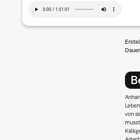
Erste
Dauer
B
Anhand
Leben
von s
musst
Kalkg
Arbei