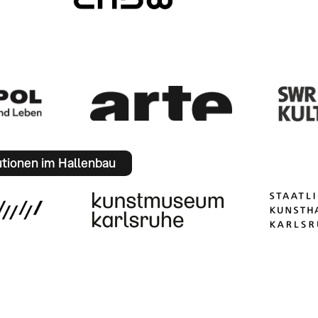
utionen im Hallenbau