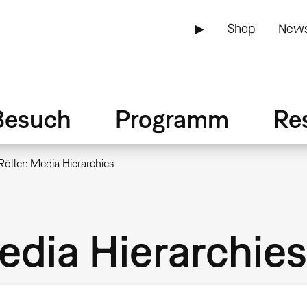
▶
Shop
News
Besuch
Programm
Re
 Röller: Media Hierarchies
Media Hierarchies