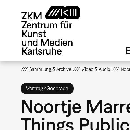
Direkt
zum
Inhalt
Sammlung & Archive
Video & Audio
Noor
Vortrag/Gespräch
Noortje Marr
Things Public