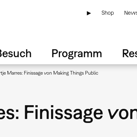
▶
Shop
News
Besuch
Programm
Re
tje Marres: Finissage von Making Things Public
es: Finissage v