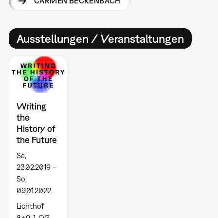
CARMEN BECKENBACH
Ausstellungen / Veranstaltungen
Writing
the
History of
the Future
Sa,
23.02.2019 –
So,
09.01.2022
Lichthof
8+9, 1. OG