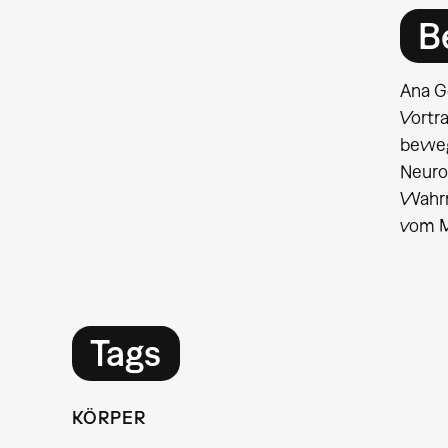
B
Ana Go
Vortr
bewegt
Neuro
Wahrn
vom M
Tags
KÖRPER