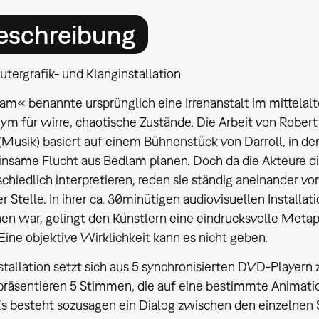
eschreibung
tergrafik- und Klanginstallation
am« benannte ursprünglich eine Irrenanstalt im mittelalt
m für wirre, chaotische Zustände. Die Arbeit von Robert
(Musik) basiert auf einem Bühnenstück von Darroll, in de
nsame Flucht aus Bedlam planen. Doch da die Akteure die
schiedlich interpretieren, reden sie ständig aneinander 
r Stelle. In ihrer ca. 30minütigen audiovisuellen Installat
en war, gelingt den Künstlern eine eindrucksvolle Metap
 Eine objektive Wirklichkeit kann es nicht geben.
nstallation setzt sich aus 5 synchronisierten DVD-Player
epräsentieren 5 Stimmen, die auf eine bestimmte Animat
 Es besteht sozusagen ein Dialog zwischen den einzelnen 