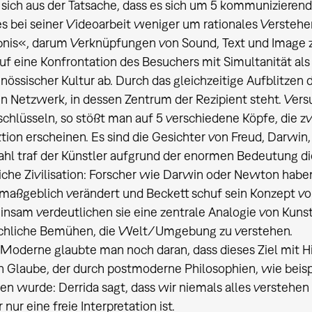
 sich aus der Tatsache, dass es sich um 5 kommunizierend
s bei seiner Videoarbeit weniger um rationales Verstehen
bnis«, darum Verknüpfungen von Sound, Text und Image z
 auf eine Konfrontation des Besuchers mit Simultanität 
nössischer Kultur ab. Durch das gleichzeitige Aufblitzen
in Netzwerk, in dessen Zentrum der Rezipient steht. Vers
chlüsseln, so stößt man auf 5 verschiedene Köpfe, die z
tion erscheinen. Es sind die Gesichter von Freud, Darwin,
hl traf der Künstler aufgrund der enormen Bedeutung die
iche Zivilisation: Forscher wie Darwin oder Newton ha
maßgeblich verändert und Beckett schuf sein Konzept vo
nsam verdeutlichen sie eine zentrale Analogie von Kuns
hliche Bemühen, die Welt/Umgebung zu verstehen.
 Moderne glaubte man noch daran, dass dieses Ziel mit H
in Glaube, der durch postmoderne Philosophien, wie beisp
en wurde: Derrida sagt, dass wir niemals alles verstehen
nur eine freie Interpretation ist.