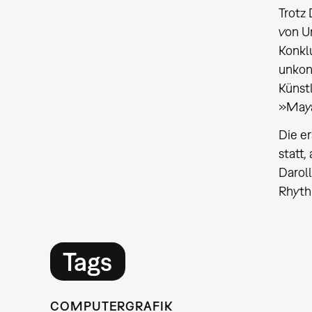
Trotz
von U
Konkl
unkont
Künst
»Maya
Die e
statt,
Daroll
Rhythm
Tags
COMPUTERGRAFIK