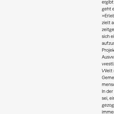
ergibt
geht e
»Erle
zielt
zeitge
sich e
aufzus
Projek
Auswa
westl
Welt 
Gemei
mensc
In der
sei, e
gezog
immer 