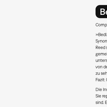
B
Compu
»Bedl
Synony
Reed 
gemei
unter
von de
zu seh
Fazit:
Die I
Sie r
sind.