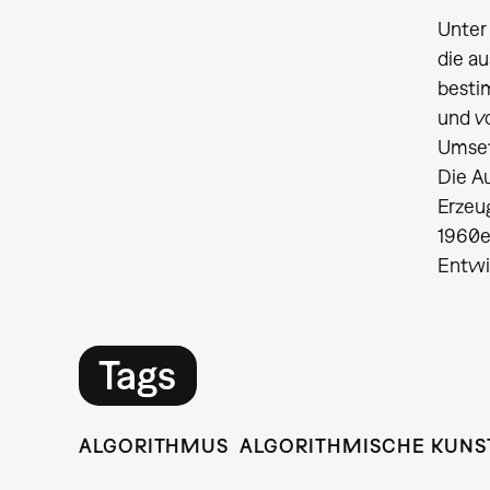
Unter
die a
besti
und v
Umset
Die Au
Erzeu
1960er
Entwi
Tags
ALGORITHMUS
ALGORITHMISCHE KUNS