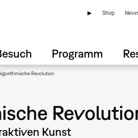
▶
Shop
News
Besuch
Programm
Re
Algorithmische Revolution
mische Revolutio
eraktiven Kunst