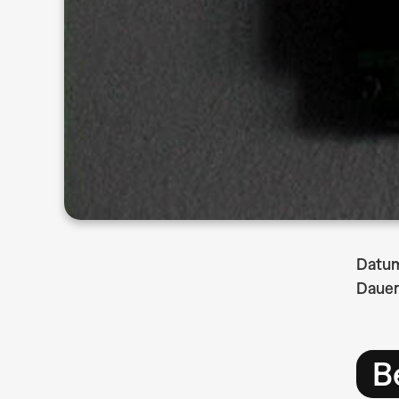
Datu
Dauer
B