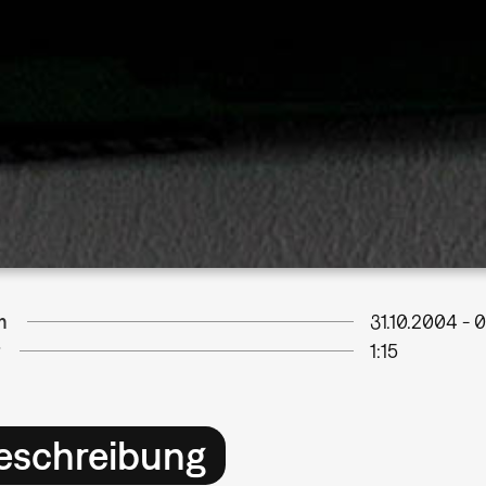
m
31.10.2004
-
0
1:15
eschreibung