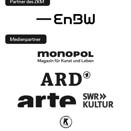
Partner des ZKM
Medienpartner