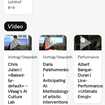
Lichthof
8+9
Video
Vortrag/Gespräch
Vortrag/Gespräch
Performance
Chris
Daria
Albert
Julien |
Parkhomenko
Barqué-
»Baised-
|
Duran |
by-
Anticipating
Live-
default« –
AI:
Performance:
Waag's AI
Methodology
»Ultimate
Culture
of artistic
Emoji«
Lab
interventions