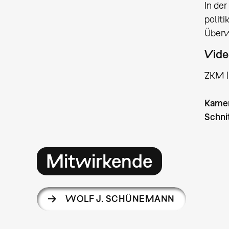
In der
politi
Überw
Vide
ZKM | 
Kame
Schni
Mitwirkende
WOLF J. SCHÜNEMANN