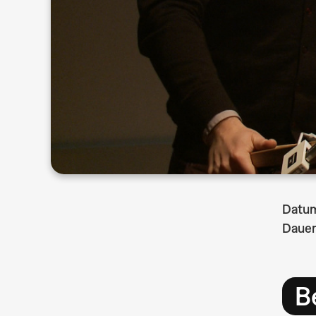
Datu
Dauer
B