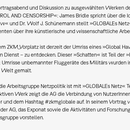
ortragsabend und Diskussion zu ausgewählten Werken d
OL AND CENSORSHIP«: James Bridle spricht über die I
w« und Dr. Wolf J. Schünemann stellt »GLOBALEs Netz«
nten über ihre künstlerische und wissenschaftliche Arbe
em ZKM_Vorplatz ist derzeit der Umriss eines »Global H
en Dienst – zu entdecken. Dieser »Schatten« ist Teil de
e: Umrisse unbemannter Fluggeräte des Militärs wurden in
r Welt gemalt.
die Arbeitsgruppe Netzpolitik ist mit »GLOBALEs Netz« Te
aktiven Werk zeigt die AG die Verbindung von NutzerInne
er und dem Hashtag #zkmglobale auf. In seinem Vortrag 
r der AG, das Exponat sowie die Aktivitäten und Forschu
sgruppe vorstellen.