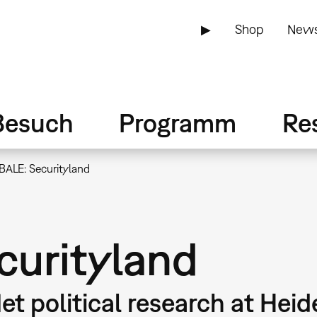
▶
Shop
News
Besuch
Programm
Re
ALE: Securityland
urityland
 political research at Heid