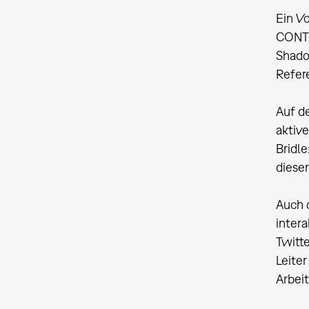
Ein V
CONTR
Shado
Refere
Auf d
aktiv
Bridl
diese
Auch 
inter
Twitt
Leite
Arbeit