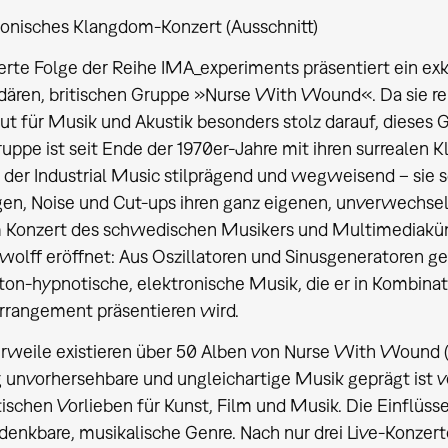
ronisches Klangdom-Konzert (Ausschnitt)
ierte Folge der Reihe IMA_experiments präsentiert ein ex
dären, britischen Gruppe »Nurse With Wound«. Da sie rela
itut für Musik und Akustik besonders stolz darauf, dieses 
uppe ist seit Ende der 1970er-Jahre mit ihren surrealen K
 der Industrial Music stilprägend und wegweisend – sie 
gen, Noise und Cut-ups ihren ganz eigenen, unverwechse
 Konzert des schwedischen Musikers und Multimediaküns
olff eröffnet: Aus Oszillatoren und Sinusgeneratoren gew
on-hypnotische, elektronische Musik, die er in Kombina
arrangement präsentieren wird.
erweile existieren über 50 Alben von Nurse With Woun
g unvorhersehbare und ungleichartige Musik geprägt ist 
ischen Vorlieben für Kunst, Film und Musik. Die Einflüss
 denkbare, musikalische Genre. Nach nur drei Live-Konze