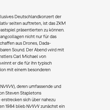
klusives Deutschlandkonzert der
tiv selten auftreten, ist das ZKM
Gastspiel präsentierten zu können.
langcollagen nicht nur für das
schaffen aus Drones, Dada-
lbaren Sound. Der Abend wird mit
tlers Carl Michael von
innt er die für ihn typisch
tion mit einem besonderen
d (NWW), deren umfassende und
von Steven Stapletons
e erstrecken sich über nahezu
rten 1984 blieb NWW zunächst ein