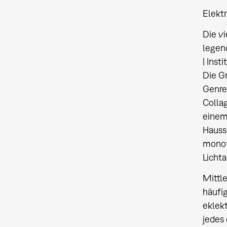
Elekt
Die v
legen
| Inst
Die Gr
Genre
Colla
einem
Haussw
monot
Licht
Mittl
häufi
eklekt
jedes