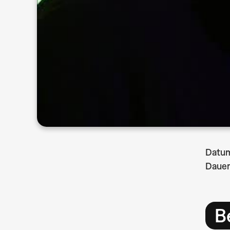
Datu
Dauer
B