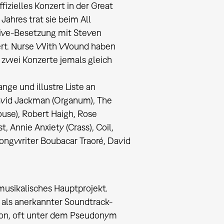
fizielles Konzert in der Great
ahres trat sie beim All
Live-Besetzung mit Steven
iert. Nurse With Wound haben
 zwei Konzerte jemals gleich
ge und illustre Liste an
David Jackman (Organum), The
ouse), Robert Haigh, Rose
Annie Anxiety (Crass), Coil,
ongwriter Boubacar Traoré, David
usikalisches Hauptprojekt.
 als anerkannter Soundtrack-
eton, oft unter dem Pseudonym