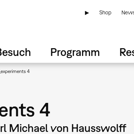
▶
Shop
News
Besuch
Programm
Re
experiments 4
ents 4
l Michael von Hausswolff