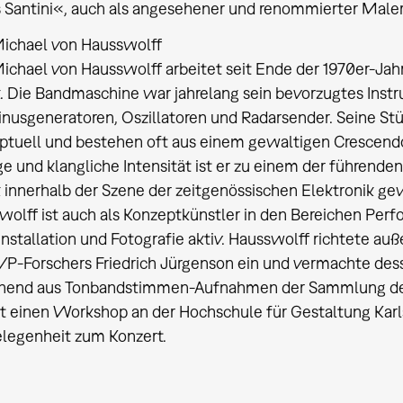
 Santini«, auch als angesehener und renommierter Maler 
Michael von Hausswolff
ichael von Hausswolff arbeitet seit Ende der 1970er-Jah
. Die Bandmaschine war jahrelang sein bevorzugtes Instr
inusgeneratoren, Oszillatoren und Radarsender. Seine St
ptuell und bestehen oft aus einem gewaltigen Crescendo
e und klangliche Intensität ist er zu einem der führende
 innerhalb der Szene der zeitgenössischen Elektronik ge
olff ist auch als Konzeptkünstler in den Bereichen Perfo
nstallation und Fotografie aktiv. Hausswolff richtete au
VP-Forschers Friedrich Jürgenson ein und vermachte des
hend aus Tonbandstimmen-Aufnahmen der Sammlung des
t einen Workshop an der Hochschule für Gestaltung Karls
elegenheit zum Konzert.