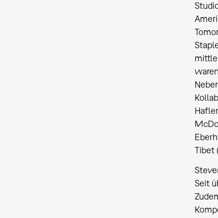
Studio
Americ
Tomor
Stapl
mittl
waren
Neben 
Kollab
Hafler
McDow
Eberh
Tibet 
Steve
Seit 
Zudem
Kompo