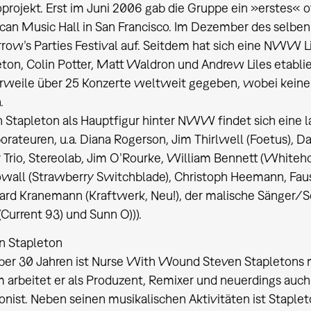
projekt. Erst im Juni 2006 gab die Gruppe ein »erstes« of
an Music Hall in San Francisco. Im Dezember des selben J
row’s Parties Festival auf. Seitdem hat sich eine NWW 
eton, Colin Potter, Matt Waldron und Andrew Liles etabl
erweile über 25 Konzerte weltweit gegeben, wobei keine
.
Stapleton als Hauptfigur hinter NWW findet sich eine lan
orateuren, u.a. Diana Rogerson, Jim Thirlwell (Foetus), 
 Trio, Stereolab, Jim O’Rourke, William Bennett (Whiteh
all (Strawberry Switchblade), Christoph Heemann, Faust, 
ard Kranemann (Kraftwerk, Neu!), der malische Sänger/S
(Current 93) und Sunn O))).
n Stapleton
über 30 Jahren ist Nurse With Wound Steven Stapletons m
 arbeitet er als Produzent, Remixer und neuerdings auch
nist. Neben seinen musikalischen Aktivitäten ist Stapl