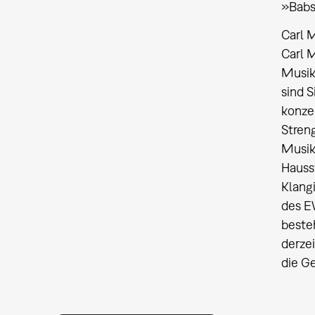
»Babs
Carl 
Carl M
Musik
sind S
konze
Streng
Musik
Haussw
Klangi
des E
beste
derzei
die G